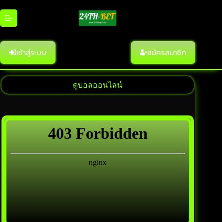
Skip
to
content
เข้าสู่ระบบ
สมัครสมาชิก
ดูบอลออนไลน์